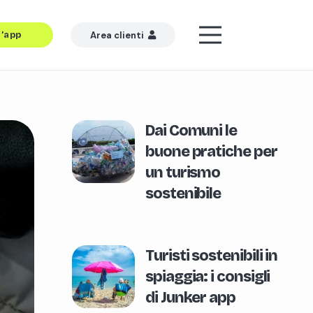
l’app
Area clienti
Dai Comuni le
buone pratiche per
un turismo
sostenibile
Turisti sostenibili in
spiaggia: i consigli
di Junker app