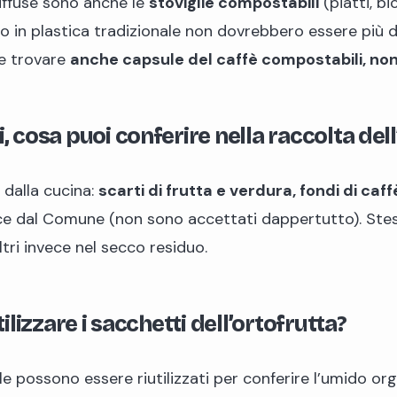
iffuse sono anche le
stoviglie compostabili
(piatti, b
 in plastica tradizionale non dovrebbero essere più d
e trovare
anche capsule del caffè compostabili, nonc
i, cosa puoi conferire nella raccolta de
dalla cucina:
scarti di frutta e verdura, fondi di caffè,
ece dal Comune (non sono accettati dappertutto). Stes
altri invece nel secco residuo.
ilizzare i sacchetti dell’ortofrutta?
le possono essere riutilizzati per conferire l’umido org