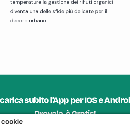
temperature la gestione dei rifiuti organici
diventa una delle sfide più delicate per il
decoro urbano…
carica subito l’App per IOS e Andro
Provala, è Gratis!
i cookie