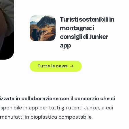
Turisti sostenibili in
montagna: i
consigli di Junker
app
Tutte le news
east
zata in collaborazione con il consorzio che si
onibile in app per tutti gli utenti Junker, a cui
 manufatti in bioplastica compostabile.